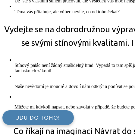
Už jste s vlastním stínem pracovali, ale výsledek vás moc neusp
Téma vás přitahuje, ale vůbec nevíte, co od toho čekat?
Vydejte se na dobrodružnou výprav
se svými stínovými kvalitami. I 
Stínový palác není žádný strašidelný hrad. Vypadá to tam spíš 
fantaskních zákoutí.
Naše nevědomí je moudré a dovolí nám odkrýt a podívat se pouz
Můžete mi kdykoli napsat, nebo zavolat v případě, že budete 
JDU DO TOHO!
Co říkají na imaginaci Návrat do s