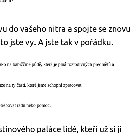
okojil?
u do vašeho nitra a spojte se znovu
to jste vy. A jste tak v pořádku.
jako na babiččině půdě, která je plná roztodivných předmětů a
e na ty části, které jsme schopní zpracovat.
potřebovat radu nebo pomoc.
tínového paláce lidé, kteří už si ji