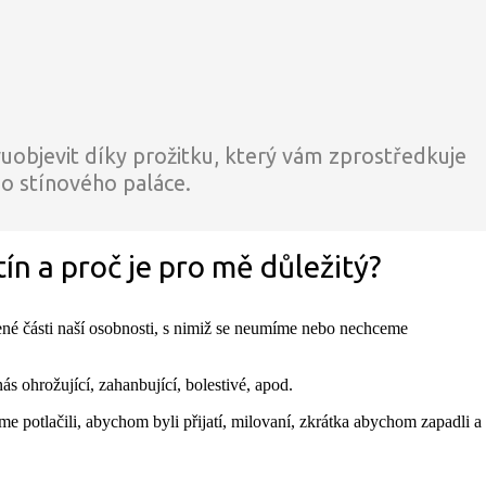
bjevit díky prožitku, který vám zprostředkuje
o stínového paláce.
tín a proč je pro mě důležitý?
é části naší osobnosti, s nimiž se neumíme nebo nechceme
s ohrožující, zahanbující, bolestivé, apod.
me potlačili, abychom byli přijatí, milovaní, zkrátka abychom zapadli a