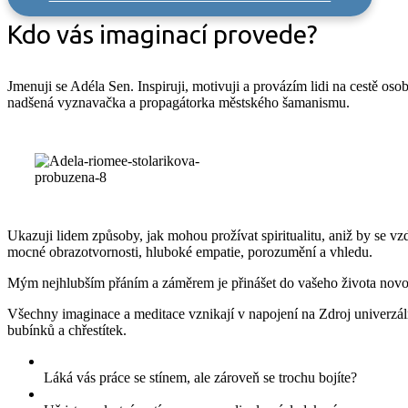
Kdo vás imaginací provede?
Jmenuji se Adéla Sen. Inspiruji, motivuji a provázím lidi na cestě os
nadšená vyznavačka a propagátorka městského šamanismu.
Ukazuji lidem způsoby, jak mohou prožívat spiritualitu, aniž by se v
mocné obrazotvornosti, hluboké empatie, porozumění a vhledu.
Mým nejhlubším přáním a záměrem je přinášet do vašeho života novou 
Všechny imaginace a meditace vznikají v napojení na Zdroj univerzál
bubínků a chřestítek.
Láká vás práce se stínem, ale zároveň se trochu bojíte?