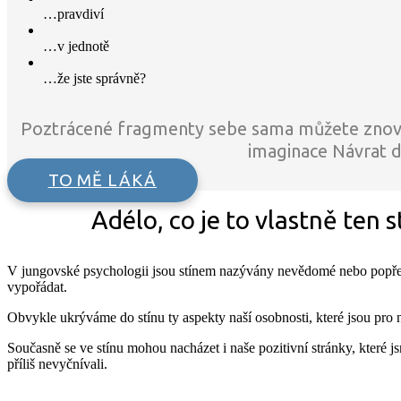
…pravdiví
…v jednotě
…že jste správně?
Poztrácené fragmenty sebe sama můžete znovuo
imaginace Návrat d
TO MĚ LÁKÁ
Adélo, co je to vlastně ten s
V jungovské psychologii jsou stínem nazývány nevědomé nebo popřen
vypořádat.
Obvykle ukrýváme do stínu ty aspekty naší osobnosti, které jsou pro ná
Současně se ve stínu mohou nacházet i naše pozitivní stránky, které js
příliš nevyčnívali.