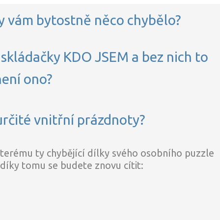
by vám bytostně něco chybělo?
ze skládačky KDO JSEM a bez nich to
není ono?
rčité vnitřní prázdnoty?
kterému ty chybějící dílky svého osobního puzzle
 díky tomu se budete znovu cítit: