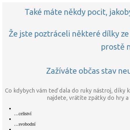
Také máte někdy pocit, jako
Že jste poztráceli některé dílky 
prostě 
Zažíváte občas stav neu
Co kdybych vám teď dala do ruky nástroj, díky 
najdete, vrátíte zpátky do hry a
…celiství
…svobodní