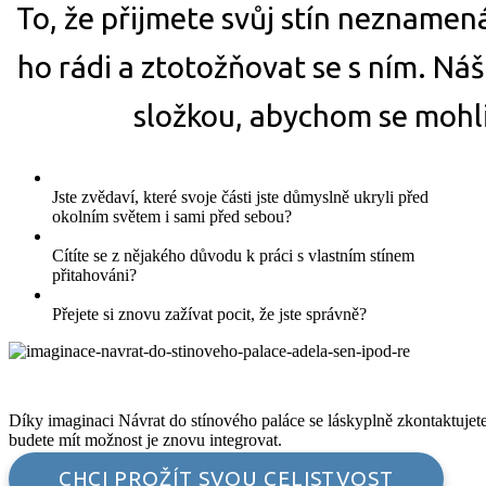
To, že přijmete svůj stín neznamená
ho rádi a ztotožňovat se s ním. Náš
složkou, abychom se mohli
Jste zvědaví, které svoje části jste důmyslně ukryli před
okolním světem i sami před sebou?
Cítíte se z nějakého důvodu k práci s vlastním stínem
přitahováni?
Přejete si znovu zažívat pocit, že jste správně?
Díky imaginaci Návrat do stínového paláce se láskyplně zkontaktujet
budete mít možnost je znovu integrovat.
CHCI PROŽÍT SVOU CELISTVOST