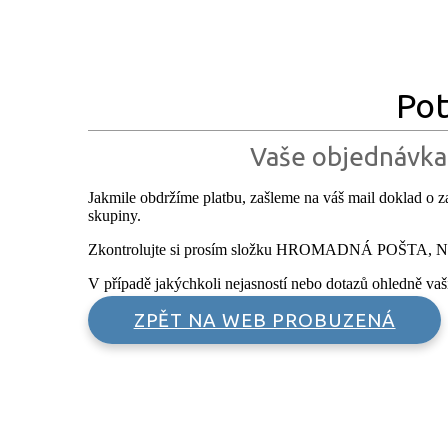
Pot
Vaše objednávka
Jakmile obdržíme platbu, zašleme na váš mail doklad o z
skupiny.
Zkontrolujte si prosím složku HROMADNÁ POŠTA, NE
V případě jakýchkoli nejasností nebo dotazů ohledně va
ZPĚT NA WEB PROBUZENÁ