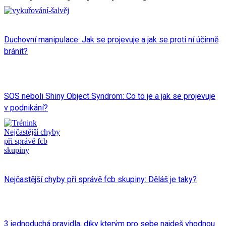
Duchovní manipulace: Jak se projevuje a jak se proti ní účinně
bránit?
SOS neboli Shiny Object Syndrom: Co to je a jak se projevuje
v podnikání?
Nejčastější chyby při správě fcb skupiny: Děláš je taky?
3 jednoduchá pravidla, díky kterým pro sebe najdeš vhodnou