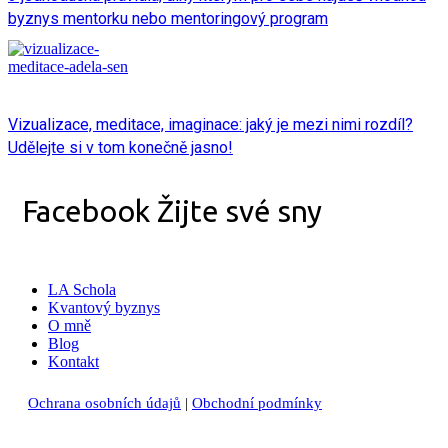
byznys mentorku nebo mentoringový program
Vizualizace, meditace, imaginace: jaký je mezi nimi rozdíl?
Udělejte si v tom konečně jasno!
Facebook Žijte své sny
LA Schola
Kvantový byznys
O mně
Blog
Kontakt
Ochrana osobních údaj
ů
|
Obchodní podmínky