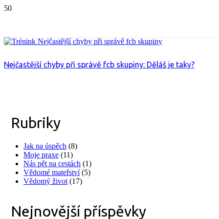
Nejčastější chyby při správě fcb skupiny: Děláš je taky?
Rubriky
Jak na úspěch
(8)
Moje praxe
(11)
Nás pět na cestách
(1)
Vědomé mateřství
(5)
Vědomý život
(17)
Nejnovější příspěvky