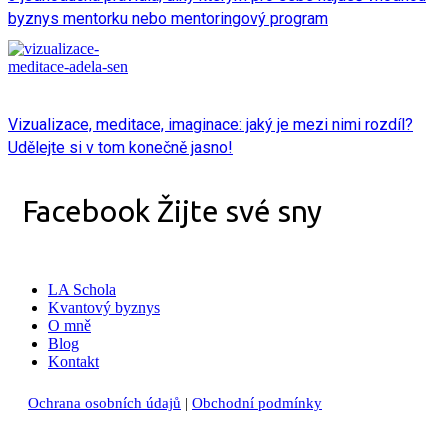
byznys mentorku nebo mentoringový program
Vizualizace, meditace, imaginace: jaký je mezi nimi rozdíl?
Udělejte si v tom konečně jasno!
Facebook Žijte své sny
LA Schola
Kvantový byznys
O mně
Blog
Kontakt
Ochrana osobních údaj
ů
|
Obchodní podmínky