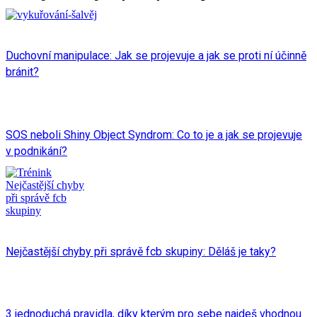
Duchovní manipulace: Jak se projevuje a jak se proti ní účinně
bránit?
SOS neboli Shiny Object Syndrom: Co to je a jak se projevuje
v podnikání?
Nejčastější chyby při správě fcb skupiny: Děláš je taky?
3 jednoduchá pravidla, díky kterým pro sebe najdeš vhodnou