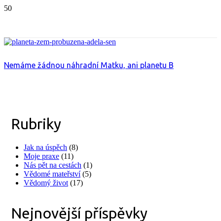
Nemáme žádnou náhradní Matku, ani planetu B
Rubriky
Jak na úspěch
(8)
Moje praxe
(11)
Nás pět na cestách
(1)
Vědomé mateřství
(5)
Vědomý život
(17)
Nejnovější příspěvky