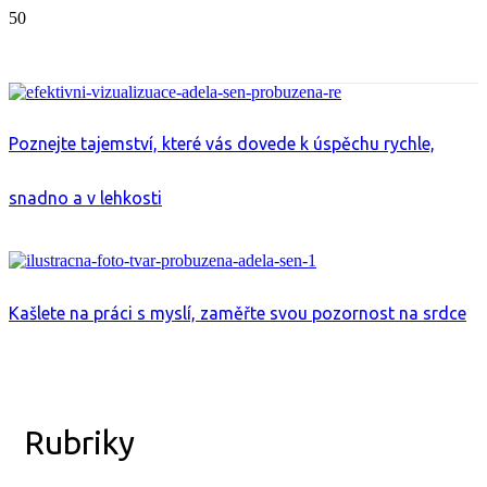
Poznejte tajemství, které vás dovede k úspěchu rychle,
snadno a v lehkosti
Kašlete na práci s myslí, zaměřte svou pozornost na srdce
Rubriky