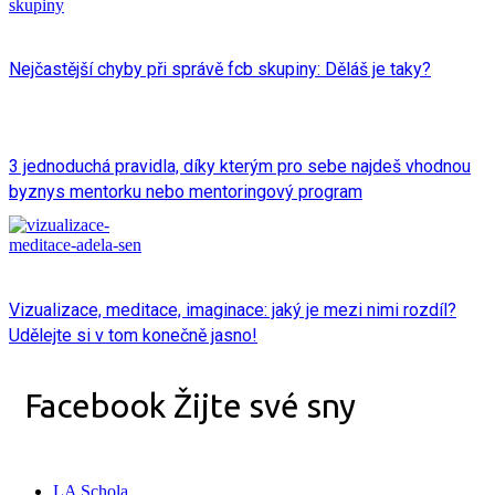
Nejčastější chyby při správě fcb skupiny: Děláš je taky?
3 jednoduchá pravidla, díky kterým pro sebe najdeš vhodnou
byznys mentorku nebo mentoringový program
Vizualizace, meditace, imaginace: jaký je mezi nimi rozdíl?
Udělejte si v tom konečně jasno!
Facebook Žijte své sny
LA Schola