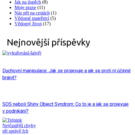
Jak na úspěch
(8)
Moje praxe
(11)
Nás pět na cestách
(1)
Vědomé mateřství
(5)
Vědomý život
(17)
Nejnovější příspěvky
Duchovní manipulace: Jak se projevuje a jak se proti ní účinně
bránit?
SOS neboli Shiny Object Syndrom: Co to je a jak se projevuje
v podnikání?