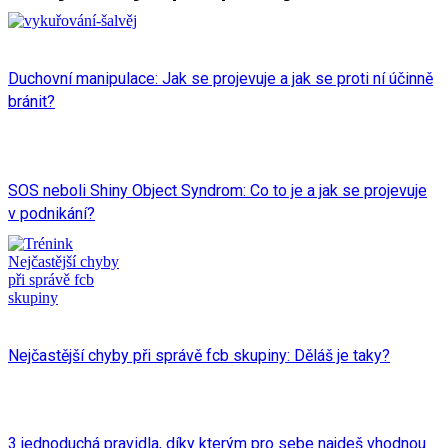
Duchovní manipulace: Jak se projevuje a jak se proti ní účinně
bránit?
SOS neboli Shiny Object Syndrom: Co to je a jak se projevuje
v podnikání?
Nejčastější chyby při správě fcb skupiny: Děláš je taky?
3 jednoduchá pravidla, díky kterým pro sebe najdeš vhodnou