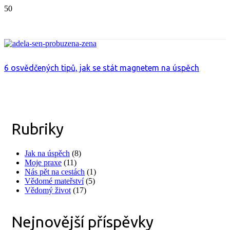
6 osvědčených tipů, jak se stát magnetem na úspěch
Rubriky
Jak na úspěch
(8)
Moje praxe
(11)
Nás pět na cestách
(1)
Vědomé mateřství
(5)
Vědomý život
(17)
Nejnovější příspěvky