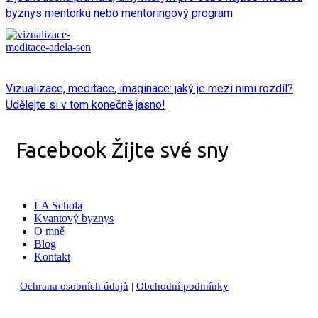
byznys mentorku nebo mentoringový program
Vizualizace, meditace, imaginace: jaký je mezi nimi rozdíl?
Udělejte si v tom konečně jasno!
Facebook Žijte své sny
LA Schola
Kvantový byznys
O mně
Blog
Kontakt
Ochrana osobních údaj
ů
|
Obchodní podmínky